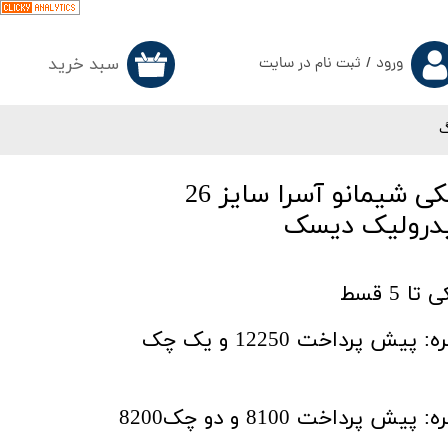
سبد خرید
ورود
/
ثبت نام در سایت
۰
حساب کاربری من
گ
تغییر گذر واژه
سفارشات
دوچرخه Veloz مشکی شیمانو آسرا سایز 26
خروج از حساب کاربری
یدرولیک دیسک
5 قسط
شرایط 2 قسط بدون بهره: پیش پرداخت 12250 و یک چک
شرایط 3 قسط بدون بهره: پیش پرداخت 8100 و دو چک8200