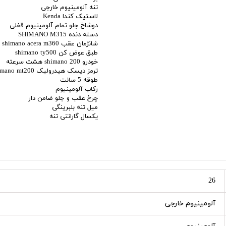
تنه آلومینیوم خارجی
لاستیک کندا Kenda
دوشاخ جلو تمام آلومینیوم قفلی
دسته دنده SHIMANO M315
شانژمان عقب shimano acera m360
طبق عوض کن shimano ty500
خودرو shimano 200 هشت سرعته
ترمز دیسک هیدرولیک shimano mt200
طوقه 5 سانت
رکاب آلومینیوم
چرخ عقب و جلو ضامن دار
میل تنه بلبرینگی
یکسال گارانتی تنه
26
آلومینیوم خارجی