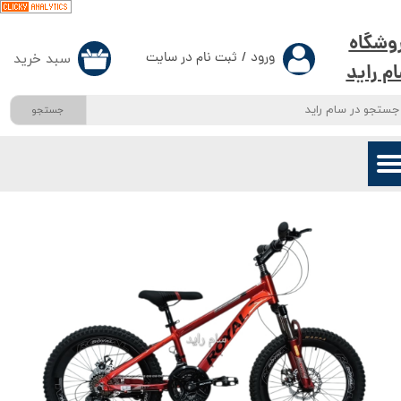
حساب کاربری من
وشگاه
ورود
/
ثبت نام در سایت
سبد خرید
۰
م راید
تغییر گذر واژه
جستجو
سفارشات
خروج از حساب کاربری