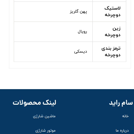
لاستیک
پهن گلریز
دوچرخه
زین
رویال
دوچرخه
ترمز بندی
دیسکی
دوچرخه
لینک محصولات
سام راید
ماشین شارژی
خانه
موتور شارژی
درباره ما