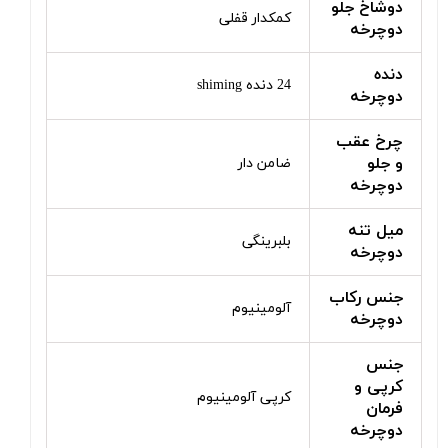
دوشاخ جلو
کمکدار قفلی
دوچرخه
دنده
24 دنده shiming
دوچرخه
چرخ عقب
و جلو
ضامن دار
دوچرخه
میل تنه
بلبرینگی
دوچرخه
جنس رکاب
آلومینیوم
دوچرخه
جنس
کرپی و
کرپی آلومینیوم
فرمان
دوچرخه