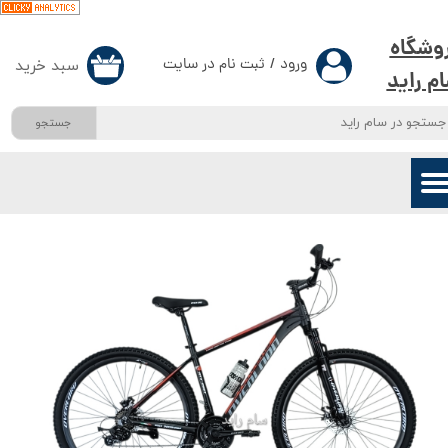
حساب کاربری من
وشگاه
ورود
/
ثبت نام در سایت
سبد خرید
۰
م راید
تغییر گذر واژه
جستجو
سفارشات
خروج از حساب کاربری