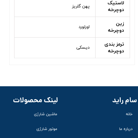
لاستیک
پهن گلریز
دوچرخه
زین
اورلورد
دوچرخه
ترمز بندی
دیسکی
دوچرخه
لینک محصولات
سام راید
ماشین شارژی
خانه
موتور شارژی
درباره ما