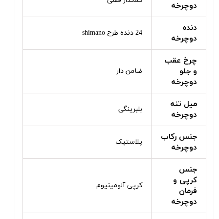
کمکدار قفلی
دوچرخه
دنده
24 دنده طرح shimano
دوچرخه
چرخ عقب
و جلو
ضامن دار
دوچرخه
میل تنه
بلبرینگی
دوچرخه
جنس رکاب
پلاستیک
دوچرخه
جنس
کرپی و
کرپی آلومینیوم
فرمان
دوچرخه