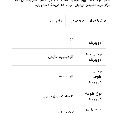
آدرس فروشگاه : تهران سه راه افسریه ، ابتدای اتوبان امام رضا (ع) ، جنب
مرکز خرید اطمینان ایرانیان ، پ 1317 فروشگاه سام راید
نظرات
مشخصات محصول
سایز
29
دوچرخه
جنس تنه
آلومینیوم خارجی
دوچرخه
جنس
طوقه
آلومینیوم
دوچرخه
نوع طوقه
۳ سانت دوبل خارجی
دوچرخه
دوشاخ جلو