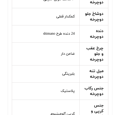
دوچرخه
دوشاخ جلو
کمکدار قفلی
دوچرخه
دنده
24 دنده طرح shimano
دوچرخه
چرخ عقب
و جلو
ضامن دار
دوچرخه
میل تنه
بلبرینگی
دوچرخه
جنس رکاب
پلاستیک
دوچرخه
جنس
کرپی و
کرپی آلومینیوم