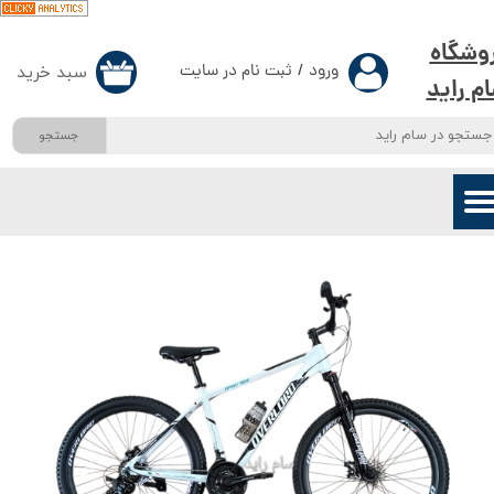
حساب کاربری من
وشگاه
ورود
/
ثبت نام در سایت
سبد خرید
۰
م راید
تغییر گذر واژه
جستجو
سفارشات
خروج از حساب کاربری