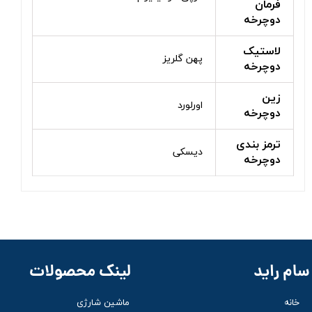
فرمان
دوچرخه
لاستیک
پهن گلریز
دوچرخه
زین
اورلورد
دوچرخه
ترمز بندی
دیسکی
دوچرخه
لینک محصولات
سام راید
ماشین شارژی
خانه