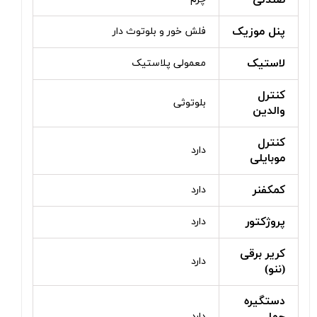
صندلی
پنل موزیک
فلش خور و بلوتوث دار
لاستیک
معمولی پلاستیک
کنترل
بلوتوثی
والدین
کنترل
دارد
موبایلی
کمکفنر
دارد
پروژکتور
دارد
کریر برقی
دارد
(ننو)
دستگیره
دارد