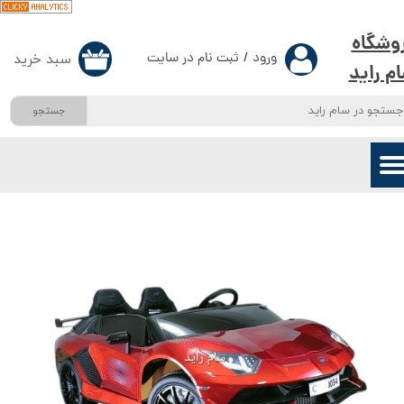
حساب کاربری من
وشگاه
ورود
/
ثبت نام در سایت
سبد خرید
۰
م راید
تغییر گذر واژه
جستجو
سفارشات
خروج از حساب کاربری