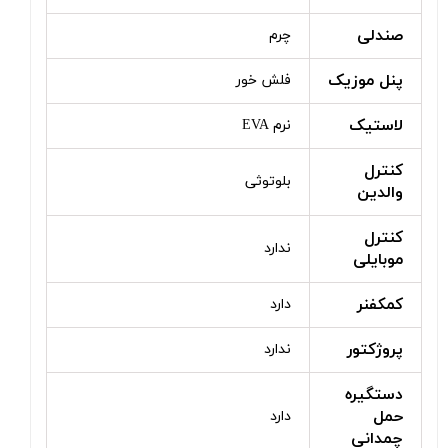
صندلی
چرم
پنل موزیک
فلش خور
لاستیک
نرم EVA
کنترل
بلوتوثی
والدین
کنترل
ندارد
موبایلی
کمکفنر
دارد
پروژکتور
ندارد
دستگیره
حمل
دارد
چمدانی