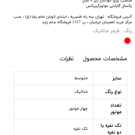
مناسب برای کودکان زیر ۷ سال
یکسال گارانتی موتورگیربکس
آدرس فروشگاه : تهران سه راه افسریه ، ابتدای اتوبان امام رضا (ع) ، جنب
مرکز خرید اطمینان ایرانیان ، پ 1317 فروشگاه سام راید
رنگ
: قرمز متالیک
نظرات
مشخصات محصول
سایز
متوسط
نوع رنگ
متالیک
تعداد
چهار موتور
موتور
تک نفره یا
تک نفره
دو نفره