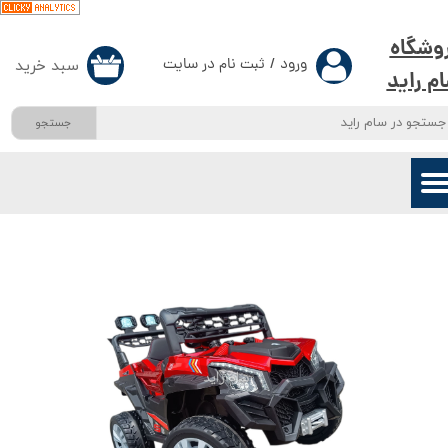
حساب کاربری من
وشگاه
ورود
/
ثبت نام در سایت
سبد خرید
۰
م راید
تغییر گذر واژه
جستجو
سفارشات
خروج از حساب کاربری