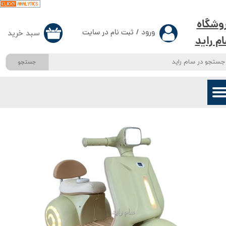
حساب کاربری من
وشگاه
ورود
/
ثبت نام در سایت
سبد خرید
۰
م راید
تغییر گذر واژه
جستجو
سفارشات
خروج از حساب کاربری